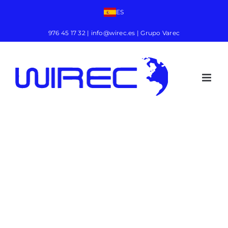
ES
976 45 17 32
|
info@wirec.es
| Grupo Varec