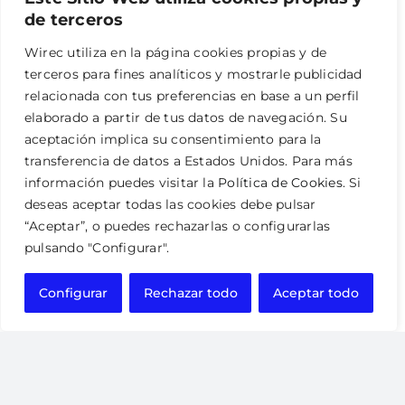
de terceros
RGPD
Wirec utiliza en la página cookies propias y de
Tu nombre
terceros para fines analíticos y mostrarle publicidad
relacionada con tus preferencias en base a un perfil
elaborado a partir de tus datos de navegación. Su
aceptación implica su consentimiento para la
Tu correo electrónico
transferencia de datos a Estados Unidos. Para más
información puedes visitar la
Política de Cookies
. Si
deseas aceptar todas las cookies debe pulsar
Asunto
“Aceptar”, o puedes rechazarlas o configurarlas
pulsando "Configurar".
Configurar
Rechazar todo
Aceptar todo
Tu mensaje (opcional)