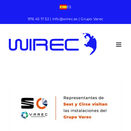
ES
976 45 17 32
|
info@wirec.es
| Grupo Varec