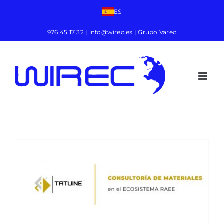
ES
976 45 17 32
|
info@wirec.es
| Grupo Varec