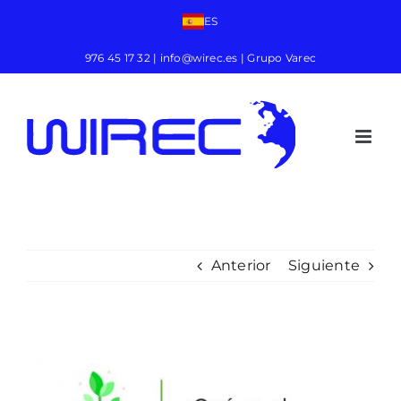
ES
976 45 17 32
|
info@wirec.es
| Grupo Varec
Anterior
Siguiente